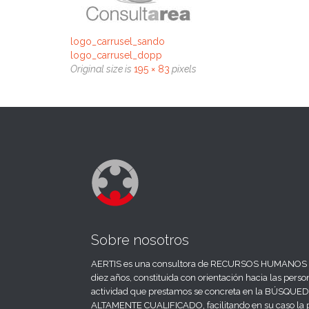
logo_carrusel_sando
logo_carrusel_dopp
Original size is
195 × 83
pixels
Sobre nosotros
AERTIS es una consultora de RECURSOS HUMANOS co
diez años, constituida con orientación hacia las perso
actividad que prestamos se concreta en la BÚSQ
ALTAMENTE CUALIFICADO, facilitando en su caso la p