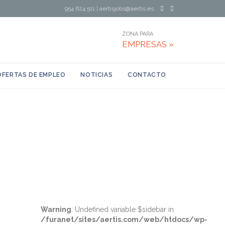
954 624 511
|
aertisjobs@aertis.es
ZONA PARA
EMPRESAS »
OFERTAS DE EMPLEO
NOTICIAS
CONTACTO
Warning
: Undefined variable $sidebar in
/furanet/sites/aertis.com/web/htdocs/wp-