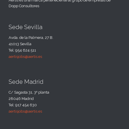
Aertis es una marca perteneciente al grupo de empresas de
Dopp Consultores
Sede Sevilla
Avda. de la Palmera, 27 B.
41013 Sevilla
Tel: 954 624 511
aertisjobs@aertis.es
Sede Madrid
C/ Sagasta 31, 3ª planta
28046 Madrid
Tel: 917 454 630
aertisjobs@aertis.es