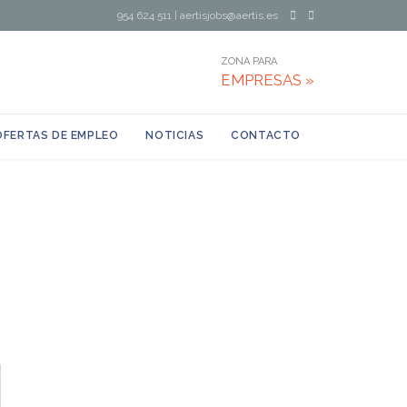
954 624 511
|
aertisjobs@aertis.es
ZONA PARA
EMPRESAS »
OFERTAS DE EMPLEO
NOTICIAS
CONTACTO