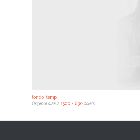
fondo_temp
Original size is
1500 × 630
pixels